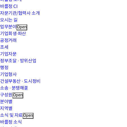
바를정 CI
자문기관/협력사 소개
오시는 길
업무분야
Open
기업회생·파산
공정거래
조세
기업자문
정부조달 · 방위산업
행정
기업형사
건설부동산 · 도시정비
소송 · 분쟁해결
구성원
Open
분야별
지역별
소식 및 자료
Open
바를정 소식