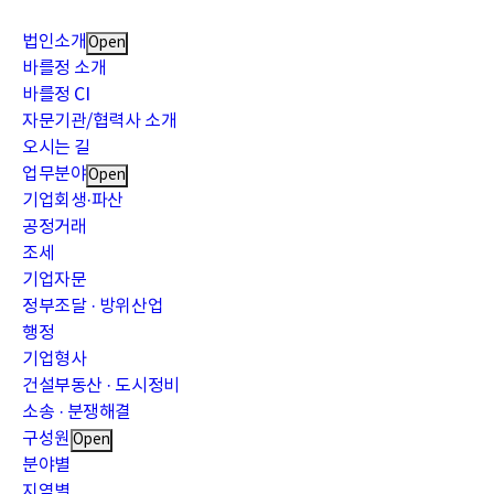
법인소개
Open
바를정 소개
바를정 CI
자문기관/협력사 소개
오시는 길
업무분야
Open
기업회생·파산
공정거래
조세
기업자문
정부조달 · 방위산업
행정
기업형사
건설부동산 · 도시정비
소송 · 분쟁해결
구성원
Open
분야별
지역별