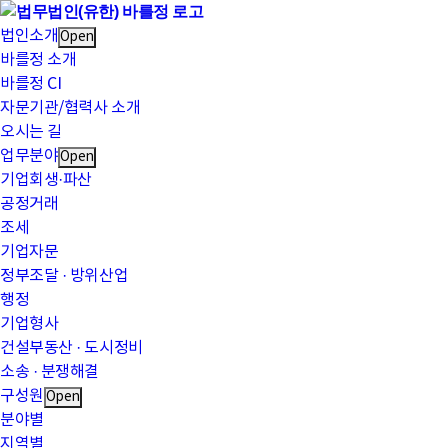
법인소개
Open
바를정 소개
바를정 CI
자문기관/협력사 소개
오시는 길
업무분야
Open
기업회생·파산
공정거래
조세
기업자문
정부조달 · 방위산업
행정
기업형사
건설부동산 · 도시정비
소송 · 분쟁해결
구성원
Open
분야별
지역별