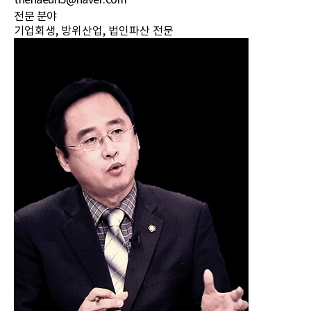
thenaeun5@naver.com
전문 분야
기업회생, 방위산업, 법인파산 전문