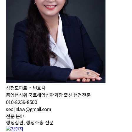
성정모
파트너 변호사
중앙행심위 국토해양심판과장 출신 행정전문
010-8259-8500
seojinlaw@gmail.com
전문 분야
행정심판, 행정소송 전문