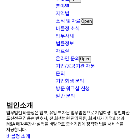
분야별
지역별
소식 및 자료
Open
바를정 소식
업무사례
법률정보
자료실
온라인 문의
Open
기업/공공기관 자문
문의
기업회생 문의
방문 워크샵 신청
일반 문의
법인소개
법무법인 바를정은 캠코, 유암코 자문 법무법인으로 기업회생 · 법인파산
도산전문 김용현 변호사, 전 회생법원 관리위원, 회계사가 기업회생과
M&A 매각주간사 실적을 바탕으로 중소기업에 정직한 법률 서비스를
제공합니다.
바를정 소개