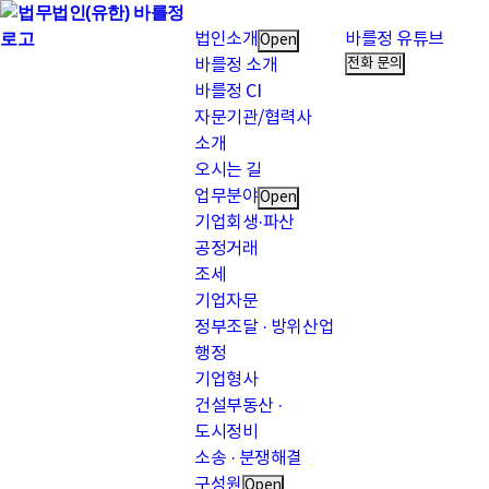
법인소개
바를정 유튜브
Open
전화 문의
바를정 소개
바를정 CI
자문기관/협력사
소개
오시는 길
업무분야
Open
기업회생·파산
공정거래
조세
기업자문
정부조달 · 방위산업
행정
기업형사
건설부동산 ·
도시정비
소송 · 분쟁해결
구성원
Open