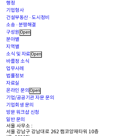
행정
기업형사
건설부동산 · 도시정비
소송 · 분쟁해결
구성원
Open
분야별
지역별
소식 및 자료
Open
바를정 소식
업무사례
법률정보
자료실
온라인 문의
Open
기업/공공기관 자문 문의
기업회생 문의
방문 워크샵 신청
일반 문의
서울 사무소 :
서울 강남구 강남대로 262 캠코양재타워 10층